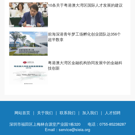
10条关于粤港澳大湾区国际人才发展的建议
前海深港青年梦工场孵化创业团队达356个
超半数拿
粤港澳大湾区金融机构协同发展中的金融科
技创新
网站首页
|
关于我们
|
联系我们
|
加入我们
|
人才招聘
深圳市福田区上梅林合源堂产业园1栋320
电话：0755-85238287
Email：service@sieia.org