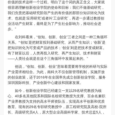
价值的技术这样一个过程。明白了这个词的真正含义，大家就
很容易理解创新创业学院的使命和目标：我们不做基础研究，
我们负责把基础研究阶段产生的有价值的那部分知识转化为技
术、也就是‘应用研究’或者叫‘工业研究’，再进一步通过教授创
业活动产生财富，最终是为了产生社会影响力，推动社会进
步。”
在刘科看来，“创知、创新、创业”三者之间是一种三角循环
关系。“‘创知’是把财富投到基础研究、从而产生知识；‘创新’是
把知识转化为可变成产品的技术；‘创业’则是把技术变成财富。
有了财富以后，人类再投入研究、再产生知识、技术和财富
——人类社会就是在这个三角循环中发展起来的。”
他说，“创知、创新、创业”意味着需要将学校的科研与实际
产业需求相结合。为此，南科大不仅创新管理机制，实施开放
的创业政策，还于2016年在全国率先成立创新创业学院，服务
深圳国际科技、产业创新中心建设和国家发展。
如今，创新创业学院已经建立一支以29名研究教授为核
心、40多名其他院系和国际名校研究教授为支撑、百余名兼职
产业界教授为支持的高水平师资队伍，实现高水平创新和优质
教育。现有的29名专职研究教授中，原工程研究院及高校-院所
长、高级研究员4人，原大型企业高级科学家、技术总监5人，