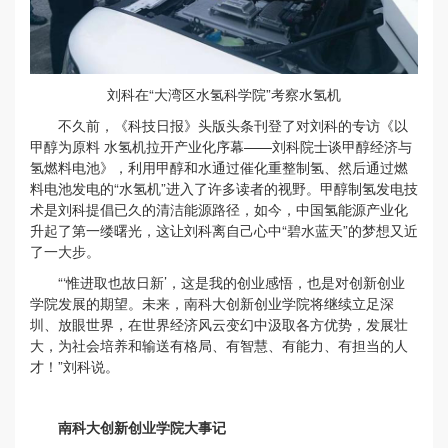
刘科在“大湾区水氢科学院”考察水氢机
不久前，《科技日报》头版头条刊登了对刘科的专访《以
甲醇为原料 水氢机拉开产业化序幕——刘科院士谈甲醇经济与
氢燃料电池》，利用甲醇和水通过催化重整制氢、然后通过燃
料电池发电的“水氢机”进入了许多读者的视野。甲醇制氢发电技
术是刘科提倡已久的清洁能源路径，如今，中国氢能源产业化
升起了第一缕曙光，这让刘科离自己心中“碧水蓝天”的梦想又近
了一大步。
“‘惟进取也故日新’，这是我的创业感悟，也是对创新创业
学院发展的期望。未来，南科大创新创业学院将继续立足深
圳、放眼世界，在世界经济风云变幻中汲取各方优势，发展壮
大，为社会培养和输送有格局、有智慧、有能力、有担当的人
才！”刘科说。
南科大创新创业学院大事记