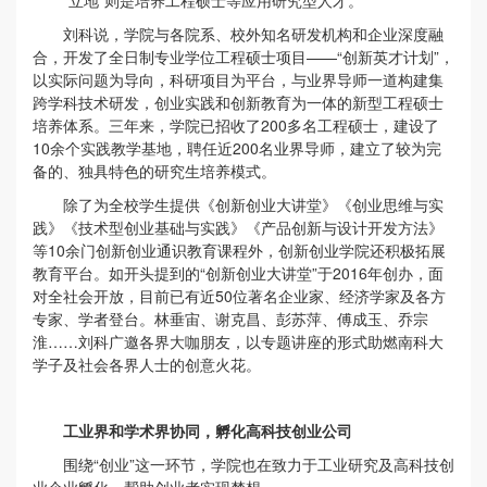
刘科说，学院与各院系、校外知名研发机构和企业深度融
合，开发了全日制专业学位工程硕士项目——“创新英才计划”，
以实际问题为导向，科研项目为平台，与业界导师一道构建集
跨学科技术研发，创业实践和创新教育为一体的新型工程硕士
培养体系。三年来，学院已招收了200多名工程硕士，建设了
10余个实践教学基地，聘任近200名业界导师，建立了较为完
备的、独具特色的研究生培养模式。
除了为全校学生提供《创新创业大讲堂》《创业思维与实
践》《技术型创业基础与实践》《产品创新与设计开发方法》
等10余门创新创业通识教育课程外，创新创业学院还积极拓展
教育平台。如开头提到的“创新创业大讲堂”于2016年创办，面
对全社会开放，目前已有近50位著名企业家、经济学家及各方
专家、学者登台。林垂宙、谢克昌、彭苏萍、傅成玉、乔宗
淮……刘科广邀各界大咖朋友，以专题讲座的形式助燃南科大
学子及社会各界人士的创意火花。
工业界和学术界协同，孵化高科技创业公司
围绕“创业”这一环节，学院也在致力于工业研究及高科技创
业企业孵化，帮助创业者实现梦想。