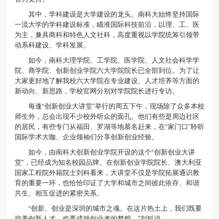
其中，学科建设是大学建设的龙头。南科大始终坚持国际
一流大学的学科建设标准，瞄准国际科技前沿，以理、工、医
为主，兼具商科和特色人文社科，高度重视以学院统筹引领带
动系科建设、学科发展。
如今，南科大理学院、工学院、医学院、人文社会科学学
院、商学院、创新创业学院六大学院院长已全部到位。为了让
大家更好地了解我校六大学院在专业建设、人才培养等方面的
新动向、新思路，学校官网分别对学院院长进行专访。
每逢“创新创业大讲堂”举行的周五下午，现场除了众多本校
师生外，总会出现不少校外听众的面孔。他们有些是周边社区
的居民，有些专门从福田、罗湖等地慕名赶来，在“家门口”聆听
国际学术大咖、企业领袖们分享创新创业经验。
如今，由南科大创新创业学院开设的这个“创新创业大讲
堂”，已经成为知名校园品牌。在创新创业学院院长、澳大利亚
国家工程院外籍院士刘科看来，大讲堂不仅是学院拓展通识教
育的重要一环，也恰恰印证了大学和城市之间彼此依存、和谐
共生、相互促进的紧密关系。
“创新、创业是深圳的城市之魂。在这片热土上，我们既要
培养创新人才，也要成就创业者的梦想。”刘科说。