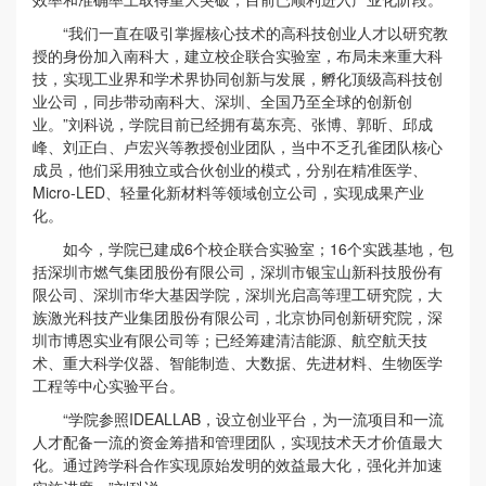
“我们一直在吸引掌握核心技术的高科技创业人才以研究教
授的身份加入南科大，建立校企联合实验室，布局未来重大科
技，实现工业界和学术界协同创新与发展，孵化顶级高科技创
业公司，同步带动南科大、深圳、全国乃至全球的创新创
业。”刘科说，学院目前已经拥有葛东亮、张博、郭昕、邱成
峰、刘正白、卢宏兴等教授创业团队，当中不乏孔雀团队核心
成员，他们采用独立或合伙创业的模式，分别在精准医学、
Micro-LED、轻量化新材料等领域创立公司，实现成果产业
化。
如今，学院已建成6个校企联合实验室；16个实践基地，包
括深圳市燃气集团股份有限公司，深圳市银宝山新科技股份有
限公司、深圳市华大基因学院，深圳光启高等理工研究院，大
族激光科技产业集团股份有限公司，北京协同创新研究院，深
圳市博恩实业有限公司等；已经筹建清洁能源、航空航天技
术、重大科学仪器、智能制造、大数据、先进材料、生物医学
工程等中心实验平台。
“学院参照IDEALLAB，设立创业平台，为一流项目和一流
人才配备一流的资金筹措和管理团队，实现技术天才价值最大
化。通过跨学科合作实现原始发明的效益最大化，强化并加速