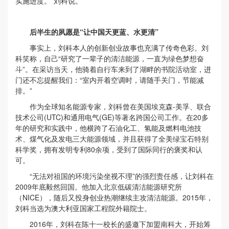
实施进度。”刘科说。
后半生的夙愿是“让中国天更蓝、水更清”
事实上，刘科本人的创新创业故事也充满了传奇色彩。刘
科笑称，自己“研究了一辈子的清洁能源，一直为绿色梦想奋
斗”。在采访当天，他骑着自行车来到了湖畔的书院活动室，进
门还不忘提醒我们：“室内开着空调时，请随手关门，节能减
排。”
作为全球知名能源专家，刘科曾在美国埃克森-美孚、联合
技术公司(UTC)和通用电气(GE)等著名跨国公司工作。在20多
年的研究和实践中，他横跨了石油化工、氢能及燃料电池技
术、煤气化及发电三大能源领域，并且获得了全美绿宝石特别
科学奖，拥有发明专利80余项，受到了国际同行的褒奖和认
可。
“无法对祖国的环境污染坐视不理”的强烈责任感，让刘科在
2009年底毅然回国。他加入北京低碳清洁能源研究所
（NICE），随后又投身创业热潮继续主攻清洁能源。2015年，
刘科当选为澳大利亚国家工程院外籍院士。
2016年，刘科在陈十一校长的盛邀下加盟南科大，开始筹