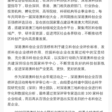
服务促进会创始发起，在深圳市科协技术协会、深港澳科技联
盟指导下，联合深圳、香港、澳门相关政府部门、行业协会、
投资机构、孵化空间、高等院校、科研机构等企事业单位，每
年共同举办一届深港澳科创大会，并同期推出深港澳科创企业
百强榜评选活动，旨在抓住国家重点建设粤港澳大湾区的机
遇，搭建深港澳三地科创领域交流合作平台，聚集湾区科创领
域产、学、研丰富资源，促进湾区社会各界联动，不断推动湾
区科创产业向高质量发展。
深港澳科创企业百强榜
有利于建立科创企业评价标准、发
挥科创企业榜样作用、挖掘科创企业在发展过程中的宝贵经
验、充分展示科创企业风采，以实际行动助力深港澳科创企业
共建深圳综合性国家科学中心，不断营造良好的科技创新氛
围，促进深港澳科创产业更高、更快、更好的发展。
作为深港澳科创大会常规活动之一，深港澳科创企业百强
榜评选活动将每年评审公布一次，由组委会特邀中国社会科学
院研究生院（深圳）博士团队，对深港澳三地科创企业进行科
学化和数据化分析，最终通过资深评审专家选出前 100 家科创
企业组成，而后再从百强企业里评选出实至名归的十名科创之
星企业。