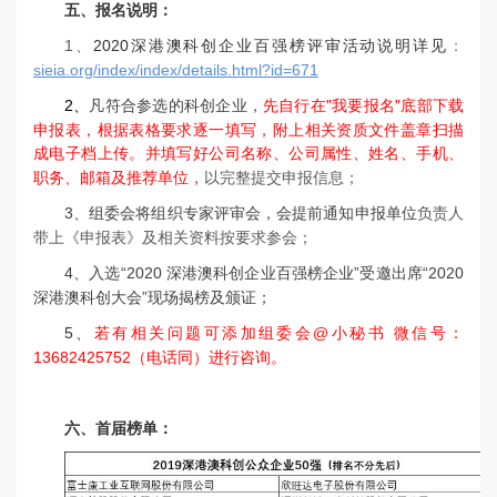
五、报名说明：
1、
2020深港澳科创企业百强榜评审活动说明详见
：
sieia.org/index/index/details.html?id=671
凡符合参选的科创企业，
先自行在"我要报名"底部下载
2、
申报表，根据表格要求逐一填写，附上相关资质文件盖章扫描
成电子档上传。并
填写好公司名称、公司属性、姓名、手机、
职务、邮箱及推荐单位，
以完整提交申报信息；
3、组委会将组织专家评审会，会提前通知申报单位
负责人
带上《申报表》及相关资料按要求参会；
4、
入选“2020 深港澳科创企业百强榜企业”受邀出席“2020
深港澳科创大会”现场揭榜及颁证；
5、
若有相关问题可添加组委会@小秘书 微信号：
13682425752（电话同）进行咨询。
六、首届榜单：