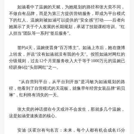
如涵看中了温婉的天赋，为她规划的路径和张大奕不同，
不做自有品牌，而是为第三方提供营销服务，即成为平台模式
下的红人。温婉则被如涵可以提供的“安全感”打动——后者向
她展示了关于个人发展的长期规划，承诺了技能课程培训、“红
人担当”团队等一系列“签后服务”。
签约4天，温婉便晋身“百万博主”。如涵上市后，她在微博
上转发，并说“没有如涵就没有我的今天”。按照如涵对网红的
分级规则，过去12个月里服务收入大于等于1000万元的温婉已
经跻身6位“头部网红”之一。
“从自营到平台，从平台到开放”是冯敏为如涵规划的路
径，他看到了自营模式的天花板，就像早年经营女装品牌“莉贝
琳”，红利终有消失的一天。
张大奕的神话摆在今天或许不会发生，那就多几个温婉，
这是如涵变速换道的核心。
安迪·沃霍尔有句名言：未来，每个人都有机会成名15分