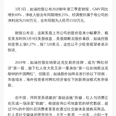
3月3日，如涵控股公布2020财年第三季度财报，GMV同比
增长69%，净收入较去年同期增长25%。经调整归属于母公司的
净利润为2100万元，去年同期为人民币1550万元。
财报公布后，这家美股上市公司的股价迎来小幅攀升。截
至美东时间3月9日美股收盘，美股熔断后股价暴跌，如涵控股
却逆势上涨0.27%，报7.520美元，这也让不少投资观望者表示
惊讶。
2019年，如涵控股在纳斯达克交易所挂牌，成为“网红经
济”第一股，旗下红人张大奕又添一重身份“第一位在纳斯达克
敲钟的中国网红”。但随后，如涵股价始终在发行价以下徘徊，
市值缩水，海外投资者对网红经济催生下的新商业模式有所保
留。
在中国，拜阿里系搭建的“基础设施”所赐，红人与消费正
在完成一场深度“联姻”。根据咨询公司埃森哲的研究数据，超
过70%的中国95后消费者更喜欢通过社交媒体直接购买商品。
红人是社交媒体的带货担当，大至一套房、一台车，小到一支