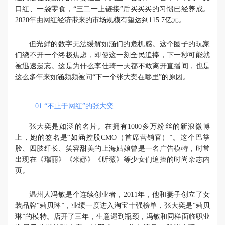
口红、一袋零食，“三二一上链接”后买买买的习惯已经养成。
2020年由网红经济带来的市场规模有望达到115.7亿元。
但光鲜的数字无法缓解如涵们的危机感。这个圈子的玩家
们绕不开一个终极焦虑，即使这一刻全民追捧，下一秒可能就
被迅速遗忘。这是为什么李佳琦一天都不敢离开直播间，也是
这么多年来如涵频频被问“下一个张大奕在哪里”的原因。
01
“不止于网红”的张大奕
张大奕是如涵的名片。在拥有1000多万粉丝的新浪微博
上，她的签名是“如涵控股CMO（首席营销官）”。这个巴掌
脸、四肢纤长、笑容甜美的上海姑娘曾是一名广告模特，时常
出现在《瑞丽》《米娜》《昕薇》等少女们追捧的时尚杂志内
页。
温州人冯敏是个连续创业者，2011年，他和妻子创立了女
装品牌“莉贝琳”，业绩一度进入淘宝十强榜单，张大奕是“莉贝
琳”的模特。店开了三年，生意遇到瓶颈，冯敏和同样面临职业