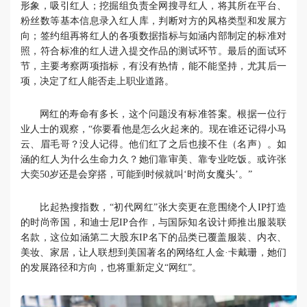
形象，吸引红人；挖掘组负责全网搜寻红人，将其所在平台、
粉丝数等基本信息录入红人库，判断对方的风格类型和发展方
向；签约组再将红人的各项数据指标与如涵内部制定的标准对
照，符合标准的红人进入提交作品的测试环节。最后的面试环
节，主要考察两项指标，有没有热情，能不能坚持，尤其后一
项，决定了红人能否走上职业道路。
网红的寿命有多长，这个问题没有标准答案。根据一位行
业人士的观察，“你要看他是怎么火起来的。现在谁还记得小马
云、眉毛哥？没人记得。他们红了之后也接不住（名声）。如
涵的红人为什么生命力久？她们靠审美、靠专业吃饭。或许张
大奕50岁还是会穿搭，可能到时候就叫‘时尚女魔头’。”
比起热搜指数，“初代网红”张大奕更在意围绕个人IP打造
的时尚帝国，和迪士尼IP合作，与国际知名设计师推出服装联
名款，这位如涵第二大股东IP名下的品类已覆盖服装、内衣、
美妆、家居，让人联想到美国著名的网络红人金·卡戴珊，她们
的发展路径和方向，也将重新定义“网红”。