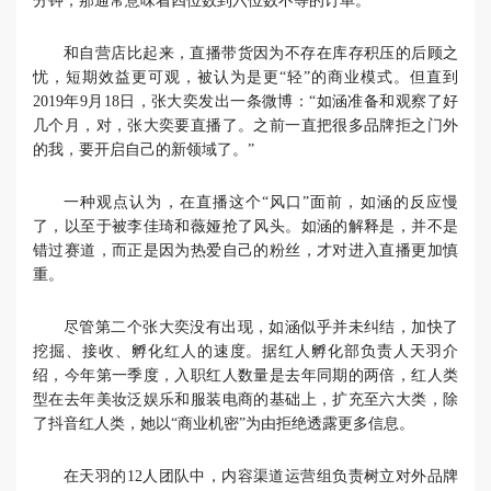
分钟，那通常意味着四位数到六位数不等的订单。
和自营店比起来，直播带货因为不存在库存积压的后顾之
忧，短期效益更可观，被认为是更“轻”的商业模式。但直到
2019年9月18日，张大奕发出一条微博：“如涵准备和观察了好
几个月，对，张大奕要直播了。之前一直把很多品牌拒之门外
的我，要开启自己的新领域了。”
一种观点认为，在直播这个“风口”面前，如涵的反应慢
了，以至于被李佳琦和薇娅抢了风头。如涵的解释是，并不是
错过赛道，而正是因为热爱自己的粉丝，才对进入直播更加慎
重。
尽管第二个张大奕没有出现，如涵似乎并未纠结，加快了
挖掘、接收、孵化红人的速度。据红人孵化部负责人天羽介
绍，今年第一季度，入职红人数量是去年同期的两倍，红人类
型在去年美妆泛娱乐和服装电商的基础上，扩充至六大类，除
了抖音红人类，她以“商业机密”为由拒绝透露更多信息。
在天羽的12人团队中，内容渠道运营组负责树立对外品牌