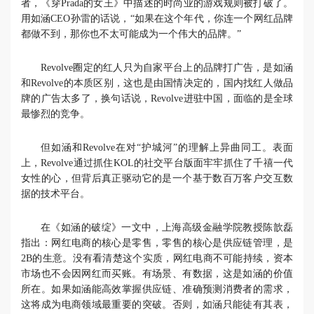
者，《穿Prada的女王》中描述的时尚业的游戏规则被打破了。
用如涵CEO孙雷的话说，“如果在这个年代，你连一个网红品牌
都做不到，那你也不太可能成为一个伟大的品牌。”
Revolve圈定的红人只为自家平台上的品牌打广告，是如涵
和Revolve的本质区别，这也是由国情决定的，国内找红人做品
牌的广告太多了，换句话说，Revolve进驻中国，面临的是全球
最惨烈的竞争。
但如涵和Revolve在对“护城河”的理解上异曲同工。表面
上，Revolve通过抓住KOL的社交平台版面牢牢抓住了千禧一代
女性的心，但背后真正驱动它的是一个基于数百万客户交互数
据的技术平台。
在《如涵的破绽》一文中，上海高级金融学院教授陈歆磊
指出：网红电商的核心是零售，零售的核心是供应链管理，是
2B的生意。没有看清楚这个实质，网红电商不可能持续，资本
市场也不会因网红而买账。有场景、有数据，这是如涵的价值
所在。如果如涵能高效掌握供应链、准确预测消费者的需求，
这将成为电商领域最重要的突破。否则，如涵只能徒有其表，