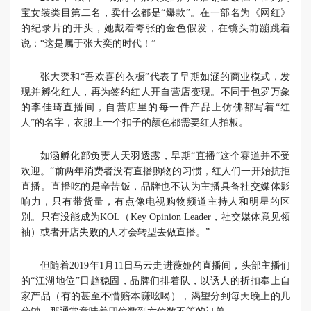
宝女装类目第二名，卖什么都是“爆款”。在一部名为《网红》
的纪录片的开头，她戴着夸张的金色假发，在镜头前蹦跳着
说：“这是属于张大奕的时代！”
张大奕和“吾欢喜的衣橱”代表了早期如涵的商业模式，发
现并孵化红人，再为签约红人开自营店变现。不同于包罗万象
的李佳琦直播间，自营店里的每一件产品上仿佛都写着“红
人”的名字，衣服上一个扣子的颜色都需要红人拍板。
如涵孵化部负责人天羽透露，早期“直播”这个赛道并不受
欢迎。“前两年消费者没有直播购物的习惯，红人们一开始抗拒
直播。直播吃的是辛苦饭，品牌也不认为主播具备社交媒体影
响力，只有带货量，有点像电视购物频道主持人和明星的区
别。只有没能成为KOL（Key Opinion Leader，社交媒体意见领
袖）或者开店失败的人才会转型去做直播。”
但随着2019年1月11日马云走进薇娅的直播间，头部主播们
的“江湖地位”日趋稳固，品牌们排着队，以诱人的折扣奉上自
家产品（有的甚至不惜赔本赚吆喝），渴望分到每天晚上的几