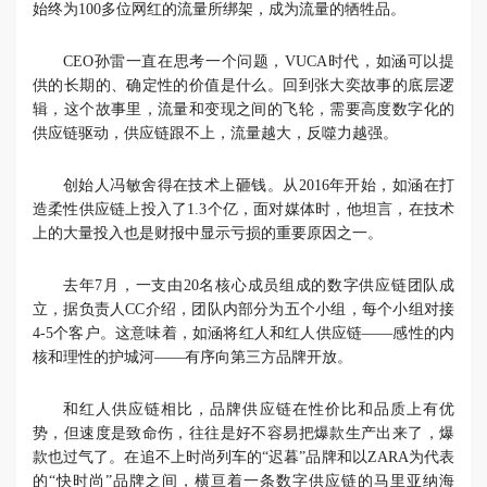
始终为100多位网红的流量所绑架，成为流量的牺牲品。
CEO孙雷一直在思考一个问题，VUCA时代，如涵可以提
供的长期的、确定性的价值是什么。回到张大奕故事的底层逻
辑，这个故事里，流量和变现之间的飞轮，需要高度数字化的
供应链驱动，供应链跟不上，流量越大，反噬力越强。
创始人冯敏舍得在技术上砸钱。从2016年开始，如涵在打
造柔性供应链上投入了1.3个亿，面对媒体时，他坦言，在技术
上的大量投入也是财报中显示亏损的重要原因之一。
去年7月，一支由20名核心成员组成的数字供应链团队成
立，据负责人CC介绍，团队内部分为五个小组，每个小组对接
4-5个客户。这意味着，如涵将红人和红人供应链——感性的内
核和理性的护城河——有序向第三方品牌开放。
和红人供应链相比，品牌供应链在性价比和品质上有优
势，但速度是致命伤，往往是好不容易把爆款生产出来了，爆
款也过气了。在追不上时尚列车的“迟暮”品牌和以ZARA为代表
的“快时尚”品牌之间，横亘着一条数字供应链的马里亚纳海