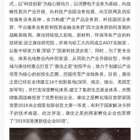
式，以“科技创新”为核心驱动力，以消费电子业务为基础，向战
略性新兴产业升级、向科技产业园业务拓展、向互联网及供应
链服务业务延伸，全力构建“产业产品业务群、科技园区业务
群、平台服务业务群和投资金融业务群”四大业务群协同发展的
战略新格局。康佳持续投入彩电、新材料、环保等各产业的科
技研发;设立康佳研究院，并将与哈工大共同成立AIOT实验室，
以集中研发力量;荣获了“国家科技进步奖”。同时，为了更专业
化、体系化地整合内外部资源，从而助力产业升级转型，华侨
城与康佳特重点打造了“康佳之星”创投平台，致力于创建以产业
培育为核心的创投生态圈，挖掘培育产业独角兽。目前，康佳
之星已经在全球建立16个创新基地(深圳、南京、烟台、美国芝
加哥等)，并打造深度孵化体系;建立了集群生态基金体系，并围
绕集团战略投资了优秀初创企业。康佳之星孵化项目曾荣获国
资委2018央企熠星创新创意大赛一等奖，有利于国家解决卡脖
子的技术难题。此次评选，康佳之星的两家孵化企业也荣膺
了“2019深港澳新锐企业50强”。