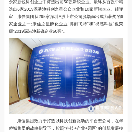
余家新锐科创企业中评选出前50强新锐企业。最终从百强中精
选出6家2019深港澳科创之星公众企业和10家新锐企业。经评
审，康佳集团从295家深圳A股上市公司脱颖而出成为获奖的6
家企业之一;康佳之星孵化企业“博耐飞特”和“视感科技”也荣
膺“2019深港澳新锐企业50强”。
康佳集团致力于打造以科技创新驱动的平台型公司，在华
侨城集团的战略指导下，按照“科技+产业+园区”的创新发展模