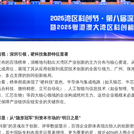
透视：深圳引领，硬科技集群特征显著
发布的百强榜单，清晰地勾勒出大湾区产业创新的主力分布与核心赛道。从
七成席位，展现了其从应用创新到底层技术创新的全面引领力。广州、珠
心、多点支撑的协同创新格局。

业看，榜单彻底体现了“硬科技”底色。半导体与集成电路（如天狼芯、牛
赢合科技、微特精密、立可自动化）、人工智能与信息技术（如金智维、
准、汇芯生物）等四大核心领域的企业构成绝对主力。这些企业规模未必
是保障产业链供应链安全的关键所在。
显：从“隐形冠军”到资本市场的“明日之星”
精特新”的灵魂在于创新。评审数据显示，百强企业群体表现出惊人的创新
权，其中国际专利布局意识显著增强。更为重要的是，接近40%的入围企