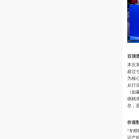
百强
本次
超过
为核
从行
（如
德精
垒，
价值彰
“专
识产