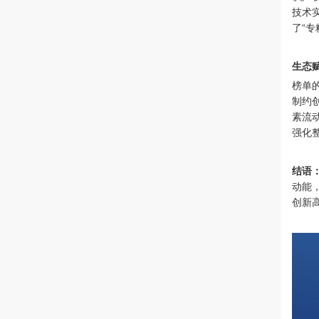
技术
了“
生态
榜单
制约
素流
强化
结语
动能
创新